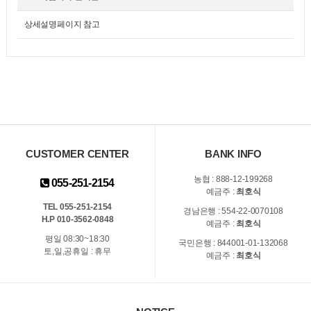
상세설명페이지 참고
CUSTOMER CENTER
BANK INFO
농협 : 888-12-199268
055-251-2154
예금주 :
최호식
TEL 055-251-2154
경남은행 : 554-22-0070108
H.P 010-3562-0848
예금주 :
최호식
평일 08:30~18:30
국민은행 : 844001-01-132068
토,일,공휴일 : 휴무
예금주 :
최호식