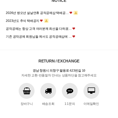
NOTICE
2026년 병오년 설날연휴 공작공예샵 택배공…
2023년도 추석 택배공지
공작공예는 항상 고객 여러분께 최선을 다하겠…
기존 공작공예 회원님들 께서도 공작공예샵에 …
RETURN / EXCHANGE
경남 창원시 의창구 팔용로 423번길 10
자세한 교환·반품절차 안내는 상품하단을 참고해주세요
장바구니
배송조회
1:1문의
이메일확인