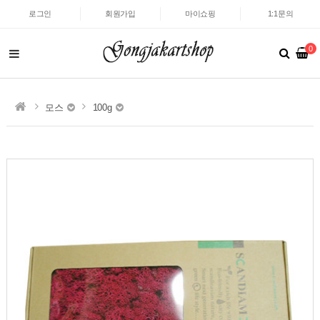
로그인
회원가입
마이쇼핑
1:1문의
0
모스
100g