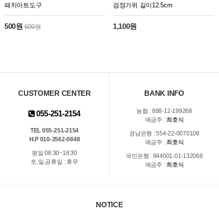
패치아트도구
검정가위 길이12.5cm
500원
1,100원
600원
CUSTOMER CENTER
BANK INFO
농협 : 888-12-199268
055-251-2154
예금주 :
최호식
TEL 055-251-2154
경남은행 : 554-22-0070108
H.P 010-3562-0848
예금주 :
최호식
평일 08:30~18:30
국민은행 : 844001-01-132068
토,일,공휴일 : 휴무
예금주 :
최호식
NOTICE