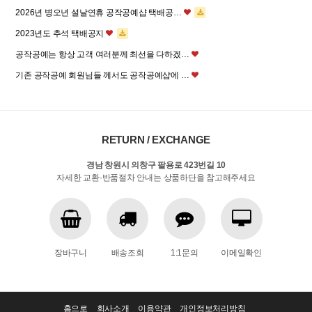
2026년 병오년 설날연휴 공작공예샵 택배공…
2023년도 추석 택배공지
공작공예는 항상 고객 여러분께 최선을 다하겠…
기존 공작공예 회원님들 께서도 공작공예샵에 …
RETURN / EXCHANGE
경남 창원시 의창구 팔용로 423번길 10
자세한 교환·반품절차 안내는 상품하단을 참고해주세요
장바구니
배송조회
1:1문의
이메일확인
홈으로
회사소개
이용약관
개인정보처리방침