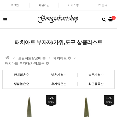
로그인
회원가입
마이쇼핑
1:1문의
0
패치아트 부자재/가위,도구 상품리스트
골판지토탈공예
패치아트
패치아트 부자재/가위,도구
판매많은순
낮은가격순
높은가격순
평점높은순
후기많은순
최근등록순
17%
19%
SALE
SALE