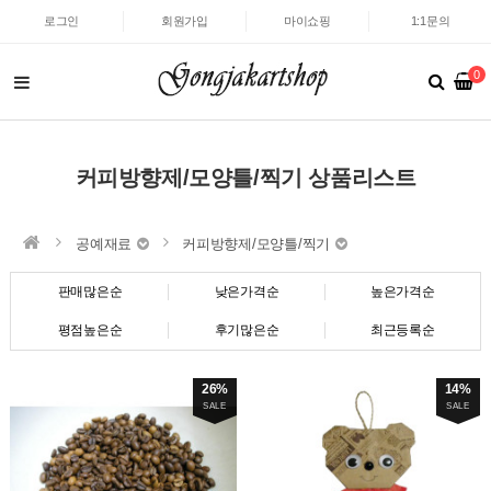
로그인
회원가입
마이쇼핑
1:1문의
0
커피방향제/모양틀/찍기 상품리스트
공예재료
커피방향제/모양틀/찍기
판매많은순
낮은가격순
높은가격순
평점높은순
후기많은순
최근등록순
26%
14%
SALE
SALE