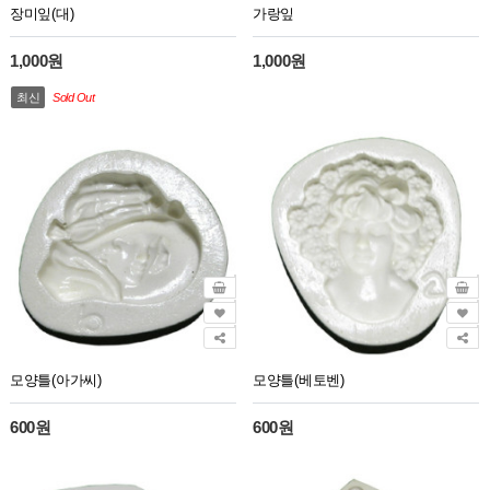
장미잎(대)
가랑잎
1,000원
1,000원
최신
Sold Out
모양틀(아가씨)
모양틀(베토벤)
600원
600원