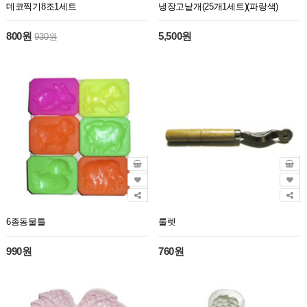
데코찍기8조1세트
냉장고낱개(25개1세트)(파랑색)
800원
5,500원
930원
6종동물틀
룰렛
990원
760원