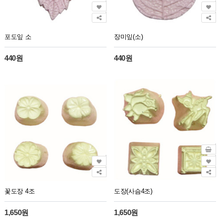
포도잎 소
장미잎(소)
440원
440원
꽃도장 4조
도장(사슴4조)
1,650원
1,650원