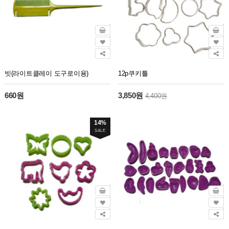
빗(라이트클레이 도구로이용)
12p쿠키틀
660원
3,850원
4,400원
14%
SALE