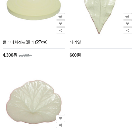
클레이회전판(물레)(27cm)
꽈리잎
4,300원
600원
5,700원