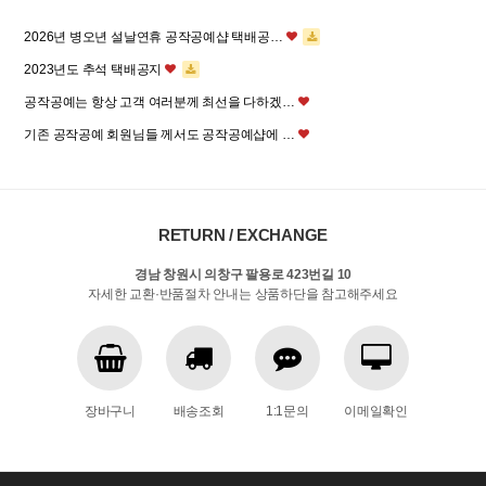
2026년 병오년 설날연휴 공작공예샵 택배공…
2023년도 추석 택배공지
공작공예는 항상 고객 여러분께 최선을 다하겠…
기존 공작공예 회원님들 께서도 공작공예샵에 …
RETURN / EXCHANGE
경남 창원시 의창구 팔용로 423번길 10
자세한 교환·반품절차 안내는 상품하단을 참고해주세요
장바구니
배송조회
1:1문의
이메일확인