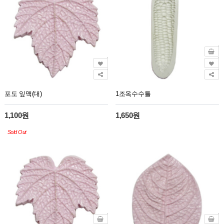
포도 잎맥(대)
1조옥수수틀
1,100원
1,650원
Sold Out