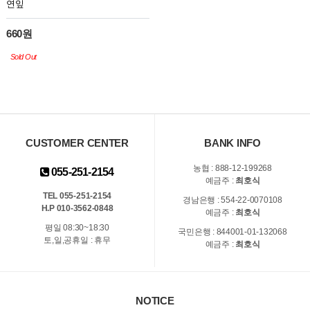
연잎
660원
Sold Out
CUSTOMER CENTER
BANK INFO
농협 : 888-12-199268
055-251-2154
예금주 :
최호식
TEL 055-251-2154
경남은행 : 554-22-0070108
H.P 010-3562-0848
예금주 :
최호식
평일 08:30~18:30
국민은행 : 844001-01-132068
토,일,공휴일 : 휴무
예금주 :
최호식
NOTICE