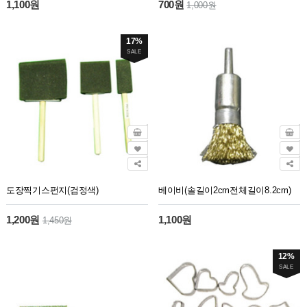
1,100원
700원
1,000원
17%
SALE
도장찍기스펀지(검정색)
베이비(솔길이2cm전체길이8.2cm)
1,200원
1,100원
1,450원
12%
SALE