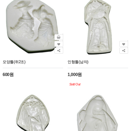
모양틀(쥐2조)
인형틀(남자)
600원
1,000원
Sold Out