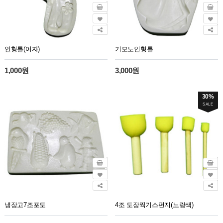
인형틀(여자)
기모노인형틀
1,000원
3,000원
30%
SALE
냉장고7조포도
4조 도장찍기스펀지(노랑색)