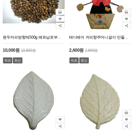
원두커피방향제500g 베트남로부스타
테디베어 커피향주머니걸이 만들기 패키지
10,000원
2,400원
13,600원
2,800원
히트
최신
히트
최신