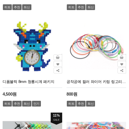
히트
추천
최신
히트
추천
최신
디폼블럭 8mm 청룡시계 패키지
공작공예 컬러 와이어 키링 링고리 아일렛열쇠고리 색상랜덤(1봉지5개)
4,500원
800원
히트
추천
최신
인기
히트
추천
최신
11%
SALE