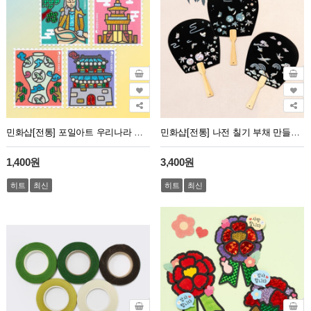
민화샵[전통] 포일아트 우리나라 문화유산 만들기 (사회 교과)
민화샵[전통] 나전 칠기 부채 만들기 일반형 (수박, 학)
1,400원
3,400원
히트
최신
히트
최신