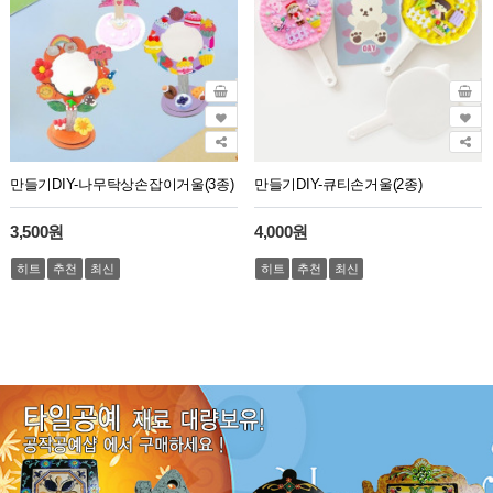
만들기DIY-나무탁상손잡이거울(3종)
만들기DIY-큐티손거울(2종)
3,500원
4,000원
히트
추천
최신
히트
추천
최신