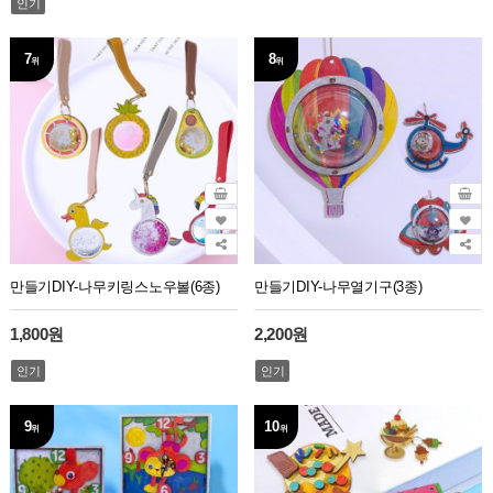
인기
7
8
위
위
만들기DIY-나무키링스노우볼(6종)
만들기DIY-나무열기구(3종)
1,800원
2,200원
인기
인기
9
10
위
위