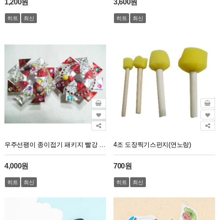
1,200원
3,600원
히트
최신
히트
최신
우주선팽이 종이접기 패키지 빨강 초록 2개 1세트
4조 도장찍기스펀지(연노랑)
4,000원
700원
히트
최신
히트
최신