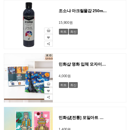
조소냐 아크릴물감 250ml S1-133-Storm Blue 스톰 블루
15,900원
히트
최신
민화샵 명화 입체 모자이크 꾸미기
4,000원
히트
최신
민화샵[전통] 포일아트 우리나라 문화유산 만들기 (사회 교과)
1,400원