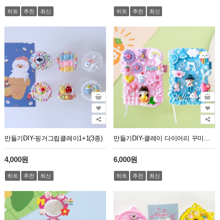
히트
추천
최신
히트
추천
최신
만들기DIY-핑거그립클레이1+1(3종)
만들기DIY-클레이 다이어리 꾸미기(2종)
4,000원
6,000원
히트
추천
최신
히트
추천
최신