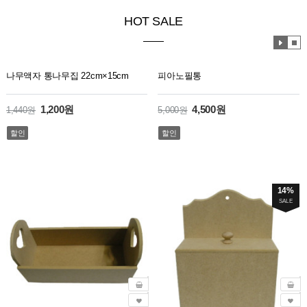
HOT SALE
효
효
과
과
재
정
14%
생
지
SALE
MDF 하트물감통
벽걸이 커피믹스함
5,000원
5,000원
5,800원
할인
할인