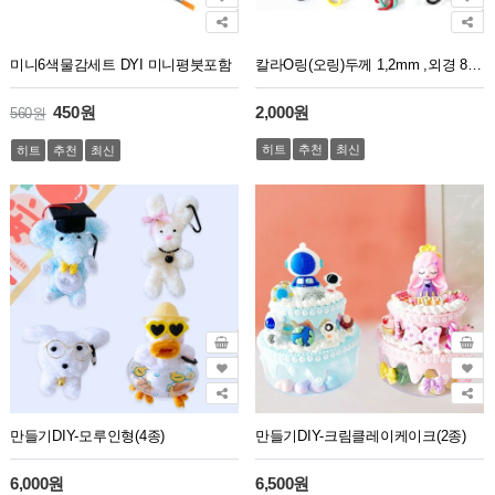
미니6색물감세트 DYI 미니평붓포함
칼라O링(오링)두께 1,2mm ,외경 8mm, 내경5,6mm(50g)약230개
450원
2,000원
560원
히트
추천
최신
히트
추천
최신
만들기DIY-모루인형(4종)
만들기DIY-크림클레이케이크(2종)
6,000원
6,500원