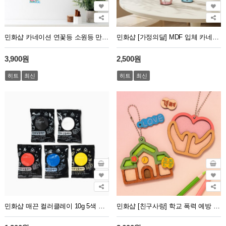
민화샵 카네이션 연꽃등 소원등 만들기 부처님오신날
민화샵 [가정의달] MDF 입체 카네이션 조화 만들기
3,900원
2,500원
히트
최신
히트
최신
민화샵 매끈 컬러클레이 10g 5색 세트
민화샵 [친구사랑] 학교 폭력 예방 키링 만들기 인성 교육