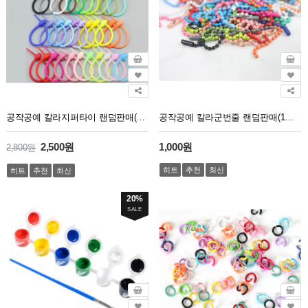
공작공예 칼라지퍼타이 랜덤판매(1봉지13개)
공작공예 칼라군번줄 랜덤판매(1봉지30개)
2,500원
1,000원
2,800원
히트
추천
최신
히트
추천
최신
20%
SALE