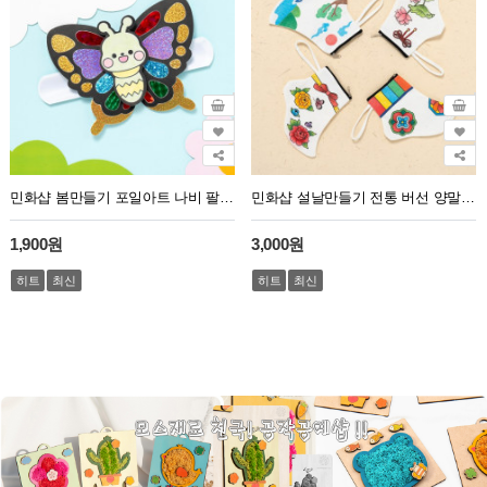
민화샵 봄만들기 포일아트 나비 팔찌 만들기
민화샵 설날만들기 전통 버선 양말 4종
1,900원
3,000원
히트
최신
히트
최신