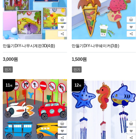
만들기DIY-나무시계판3D(4종)
만들기DIY-나무쉐이커(3종)
3,000원
1,500원
인기
인기
11
12
위
위