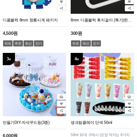
디폼블럭 8mm 청룡시계 패키지
8mm 디폼블럭 휴지걸이 (특가)한정판매
4,500원
300원
히트
추천
최신
인기
히트
최신
인기
3
4
위
위
만들기DIY-자석무드등(3종)
생크림클레이 단색 50ml
50ml 10개 구매시 (모양 깍지는 6가지
6,000원