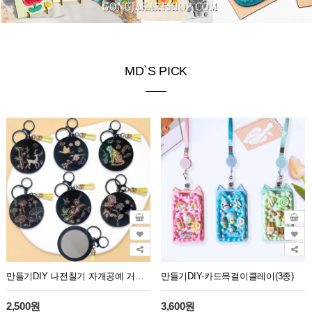
MD`S PICK
만들기DIY 나전칠기 자개공예 거울키링(6종)
만들기DIY-카드목걸이클레이(3종)
2,500원
3,600원