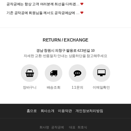
공작공예는 항상 고객 여러분께 최선을 다하겠…
기존 공작공예 회원님들 께서도 공작공예샵에 …
RETURN / EXCHANGE
경남 창원시 의창구 팔용로 423번길 10
자세한 교환·반품절차 안내는 상품하단을 참고해주세요
장바구니
배송조회
1:1문의
이메일확인
홈으로
회사소개
이용약관
개인정보처리방침
회사명
공작공예
대표
최호식