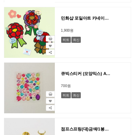
민화샵 포일아트 카네이션 브로치
1,900원
히트
최신
큐빅스티커 (모양믹스) A형 6cm x 7.5cm
700원
히트
최신
점프스프링(대)금색/1봉지10개 높이3.5cm 원2.5cm