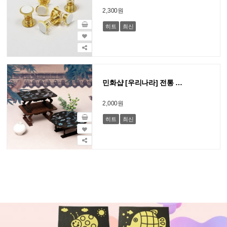
2,300원
히트
최신
민화샵 [우리나라] 전통 자개 소반 공예 / 2종
2,000원
히트
최신