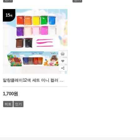
15
위
말랑클레이12색 세트 미니 컬러 클레이 점토 도구 클레이12색세트 미니도구3개포함
1,700원
히트
인기