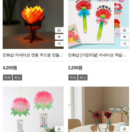
민화샵 카네이션 연꽃 무드등 만들기 부처님오신날
민화샵 [가정의달] 카네이션 책갈피 볼펜
4,200원
2,200원
히트
최신
히트
최신