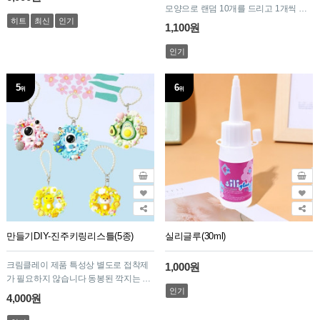
모양으로 랜덤 10개를 드리고 1개씩 주
히트
최신
인기
문시에는 깍지 1개를 드립니다)
1,100원
인기
5
6
위
위
만들기DIY-진주키링리스틀(5종)
실리글루(30ml)
크림클레이 제품 특성상 별도로 접착제
1,000원
가 필요하지 않습니다 동봉된 깍지는 모
인기
양이 랜덤으로 포장되어 있습니다
4,000원