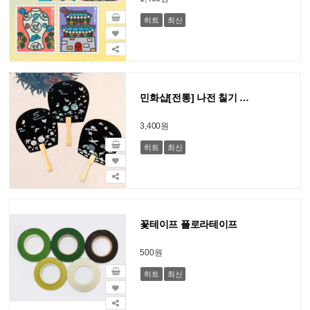
히트
최신
민화샵[전통] 나전 칠기 부채 만들기 일반형 (수박, 학)
3,400원
히트
최신
꽃테이프 플로라테이프
500원
히트
최신