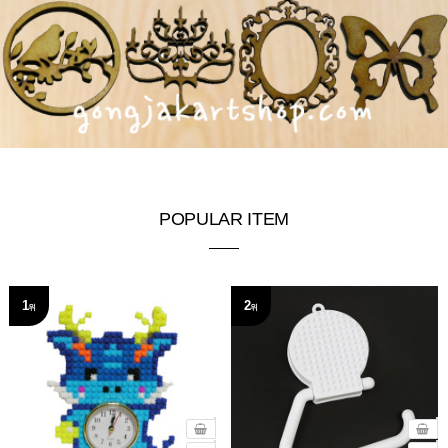
POPULAR ITEM
1
2
위
위