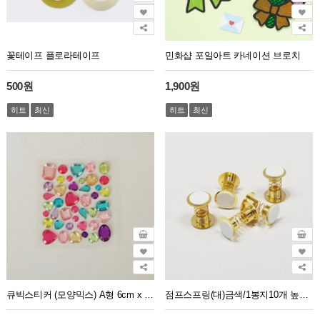
꽃테이프 플로라테이프
민화샵 포일아트 카네이션 브로치
500원
1,900원
히트
최신
히트
최신
큐빅스티커 (모양믹스) A형 6cm x 7.5cm
점프스프링(대)금색/1봉지10개 높이3.5cm 원2.5cm