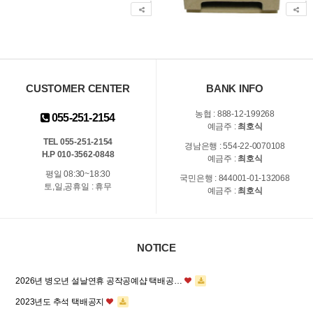
30%
14%
4%
30%
53%
50%
SALE
SALE
SALE
SALE
SALE
SALE
CUSTOMER CENTER
BANK INFO
농협 : 888-12-199268
055-251-2154
예금주 :
최호식
TEL 055-251-2154
경남은행 : 554-22-0070108
H.P 010-3562-0848
예금주 :
최호식
평일 08:30~18:30
국민은행 : 844001-01-132068
4칸CD장 2번
미니3칸서랍
휴지걸이
캐릭터우드 사과 4.5T 흰색
캐릭터우드 빨간모자
소프트양초(초록색) 한정판매
3칸서랍선반
4칸 CD장 1번
캐릭터우드 소녀 4.5T 흰색
캐릭터우드 12간지(말)
양초 받침대(8.5×1.5cm) 한정판매
X-BLOCK NO.X J-9957 미니언즈
토,일,공휴일 : 휴무
예금주 :
최호식
20,000원
9,600원
400원
720원
4,500원
1,400원
14,400원
22,000원
400원
250원
1,400원
2,500원
4,680원
2,000원
840원
2,000원
528원
5,000원
할인
할인
할인
할인
할인
할인
할인
할인
할인
할인
할인
할인
NOTICE
2026년 병오년 설날연휴 공작공예샵 택배공…
2023년도 추석 택배공지