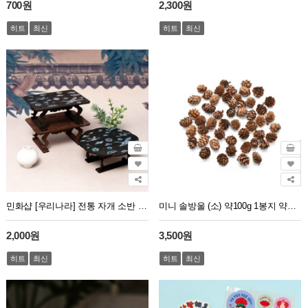
700원
2,300원
히트
최신
히트
최신
민화샵 [우리나라] 전통 자개 소반 공예 / 2종
미니 솔방울 (소) 약100g 1봉지 약100개~110개 크기1.5cm~2.5cm
2,000원
3,500원
히트
최신
히트
최신