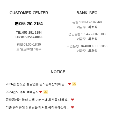
CUSTOMER CENTER
BANK INFO
농협 : 888-12-199268
055-251-2154
예금주 :
최호식
TEL 055-251-2154
경남은행 : 554-22-0070108
H.P 010-3562-0848
예금주 :
최호식
평일 08:30~18:30
국민은행 : 844001-01-132068
토,일,공휴일 : 휴무
예금주 :
최호식
NOTICE
2026년 병오년 설날연휴 공작공예샵 택배공…
2023년도 추석 택배공지
공작공예는 항상 고객 여러분께 최선을 다하겠…
기존 공작공예 회원님들 께서도 공작공예샵에 …