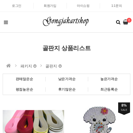
로그인
회원가입
마이쇼핑
1:1문의
0
골판지 상품리스트
패키지
골판지
판매많은순
낮은가격순
높은가격순
평점높은순
후기많은순
최근등록순
8%
SALE