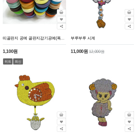
띠골판지 공예 골판지감기공예(폭1cm길이54.5cm19줄)
부루부루 시계
1,100원
11,000원
12,000원
히트
최신