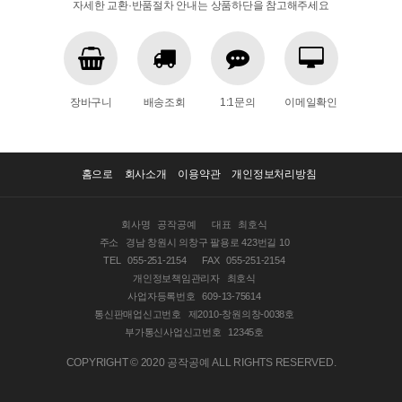
자세한 교환·반품절차 안내는 상품하단을 참고해주세요
장바구니
배송조회
1:1문의
이메일확인
홈으로
회사소개
이용약관
개인정보처리방침
회사명
공작공예
대표
최호식
주소
경남 창원시 의창구 팔용로 423번길 10
TEL
055-251-2154
FAX
055-251-2154
개인정보책임관리자
최호식
사업자등록번호
609-13-75614
통신판매업신고번호
제2010-창원의창-0038호
부가통신사업신고번호
12345호
COPYRIGHT © 2020 공작공예 ALL RIGHTS RESERVED.