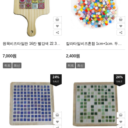
원목비즈타일판 16칸 빨강색 22.3cm 14cm 두께 1.5cm
칼라타일비즈혼합 1cm+1cm. 두께3.3mm 100g 약100개~110개
7,000원
2,400원
히트
최신
히트
최신
24%
24%
SALE
SALE