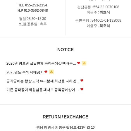
TEL 055-251-2154
경남은행 : 554-22-0070108
H.P 010-3562-0848
예금주 :
최호식
평일 08:30~18:30
국민은행 : 844001-01-132068
토,일,공휴일 : 휴무
예금주 :
최호식
NOTICE
2026년 병오년 설날연휴 공작공예샵 택배공…
2023년도 추석 택배공지
공작공예는 항상 고객 여러분께 최선을 다하겠…
기존 공작공예 회원님들 께서도 공작공예샵에 …
RETURN / EXCHANGE
경남 창원시 의창구 팔용로 423번길 10