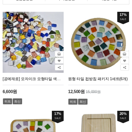
17%
SALE
[공예재료] 모자이크 모형타일 색타일 모양 1봉지-500g
원형 타일 컵받침 패키지 1세트(6개)
6,600원
12,500원
15,000원
히트
최신
히트
최신
17%
20%
SALE
SALE