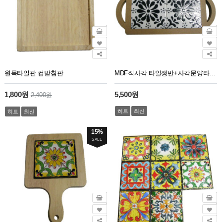
원목타일판 컵받침판
MDF직사각 타일쟁반+사각문양타일 (약28.7×13cm)
1,800원
5,500원
2,400원
히트
최신
히트
최신
15%
SALE