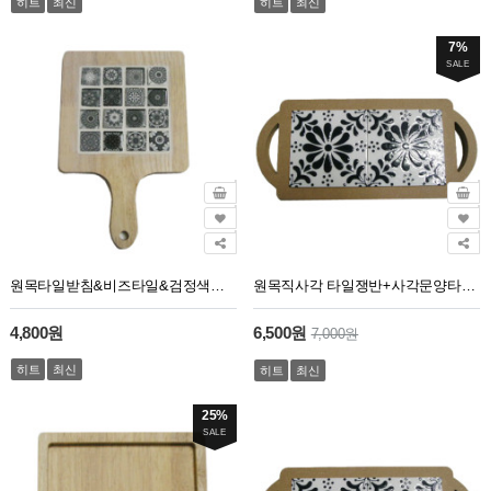
히트
최신
히트
최신
7%
SALE
원목타일받침&비즈타일&검정색세트
원목직사각 타일쟁반+사각문양타일 (약28.7x13cm)
4,800원
6,500원
7,000원
히트
최신
히트
최신
25%
SALE