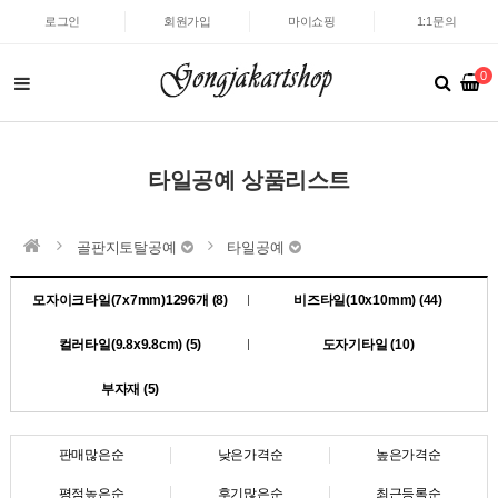
로그인
회원가입
마이쇼핑
1:1문의
0
타일공예 상품리스트
골판지토탈공예
타일공예
모자이크타일(7x7mm)1296개 (8)
비즈타일(10x10mm) (44)
컬러타일(9.8x9.8cm) (5)
도자기타일 (10)
부자재 (5)
판매많은순
낮은가격순
높은가격순
평점높은순
후기많은순
최근등록순