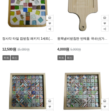
정사각 타일 컵받침 패키지 1세트(6개)
원목냄비받침판 반제품 국내산(가로14cm 길이22.5cm 판깊이0.45cm 판두께1.5cm)
12,500원
4,000원
15,000원
5,000원
히트
최신
히트
최신