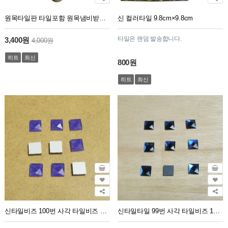
원목타일판 타일포함 원목냄비받침대 타일판 타일포함
신 컬러타일 9.8cm×9.8cm
타일은 랜덤 발송합니다.
3,400원
4,000원
히트
최신
800원
히트
최신
신타일비즈 100번 사각 타일비즈 1cm×1cm 남보라색 100개
신타일타일 99번 사각 타일비즈 1cm×1cm 남색 100개